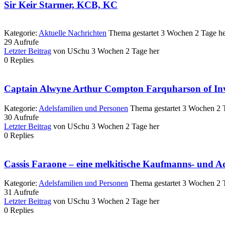
Sir Keir Starmer, KCB, KC
Kategorie:
Aktuelle Nachrichten
Thema gestartet 3 Wochen 2 Tage h
29
Aufrufe
Letzter Beitrag
von
USchu
3 Wochen 2 Tage her
0
Replies
Captain Alwyne Arthur Compton Farquharson of Inv
Kategorie:
Adelsfamilien und Personen
Thema gestartet 3 Wochen 2 
30
Aufrufe
Letzter Beitrag
von
USchu
3 Wochen 2 Tage her
0
Replies
Cassis Faraone – eine melkitische Kaufmanns- und Ad
Kategorie:
Adelsfamilien und Personen
Thema gestartet 3 Wochen 2 
31
Aufrufe
Letzter Beitrag
von
USchu
3 Wochen 2 Tage her
0
Replies