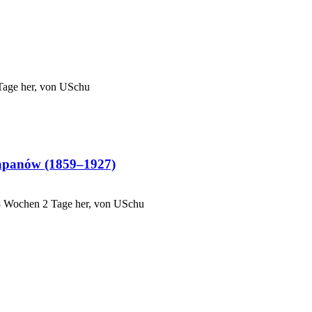
Tage her, von
USchu
Łapanów (1859–1927)
3 Wochen 2 Tage her, von
USchu