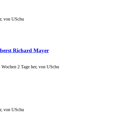
r, von
USchu
 Oberst Richard Mayer
3 Wochen 2 Tage her, von
USchu
r, von
USchu