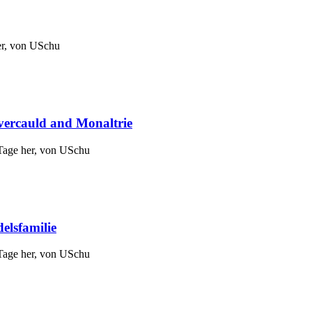
er, von
USchu
ercauld and Monaltrie
Tage her, von
USchu
elsfamilie
Tage her, von
USchu