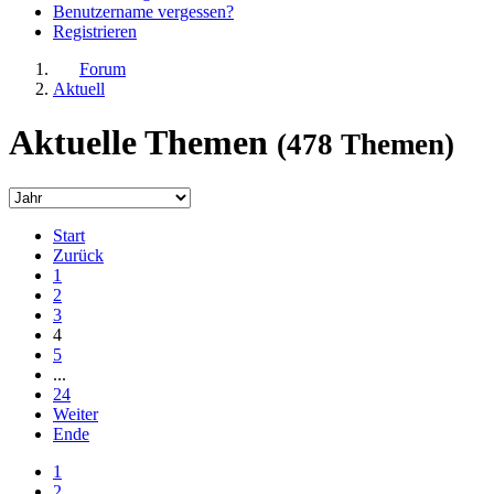
Benutzername vergessen?
Registrieren
Forum
Aktuell
Aktuelle Themen
(478 Themen)
Start
Zurück
1
2
3
4
5
...
24
Weiter
Ende
1
2