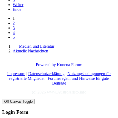
Weiter
Ende
1
2
3
4
5
Medien und Literatur
Aktuelle Nachrichten
Powered by
Kunena Forum
Impressum
|
Datenschutzerklärung
|
Nutzungsbedingungen für
registrierte Mitglieder
|
Forumsregeln und Hinweise für gute
Beiträge
(c) 2026 www.AustroAristo.info
Off-Canvas Toggle
Login Form