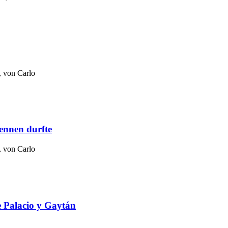
, von
Carlo
rennen durfte
, von
Carlo
de Palacio y Gaytán