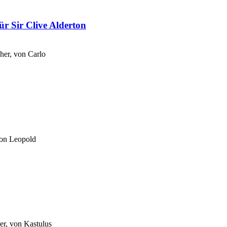
ür Sir Clive Alderton
her, von
Carlo
von
Leopold
er, von
Kastulus