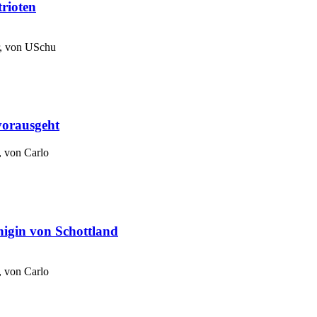
trioten
r, von
USchu
vorausgeht
, von
Carlo
nigin von Schottland
, von
Carlo