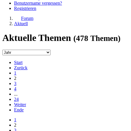
Benutzername vergessen?
Registrieren
Forum
Aktuell
Aktuelle Themen
(478 Themen)
Start
Zurück
1
2
3
4
...
24
Weiter
Ende
1
2
3