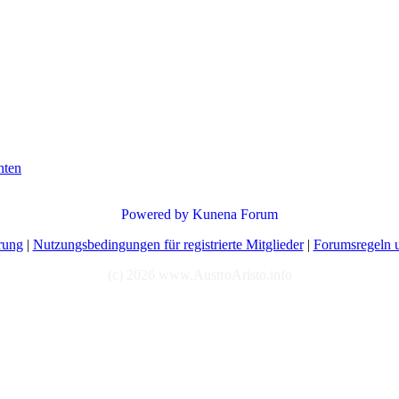
hten
Powered by
Kunena Forum
rung
|
Nutzungsbedingungen für registrierte Mitglieder
|
Forumsregeln u
(c) 2026 www.AustroAristo.info