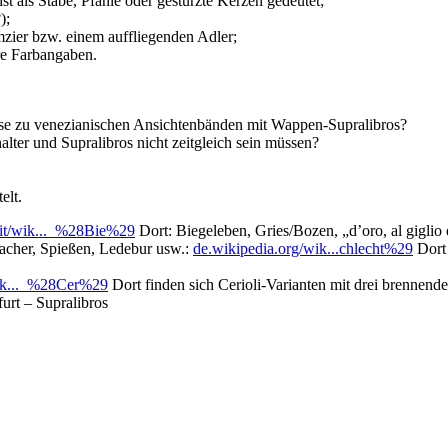
st als Stäbe, Pfähle oder gestürzte Kerzen gedeutet;
);
mzier bzw. einem auffliegenden Adler;
ere Farbangaben.
sse zu venezianischen Ansichtenbänden mit Wappen-Supralibros?
alter und Supralibros nicht zeitgleich sein müssen?
elt.
it/wik..._%28Bie%29
Dort: Biegeleben, Gries/Bozen, „d’oro, al giglio d
macher, Spießen, Ledebur usw.:
de.wikipedia.org/wik...chlecht%29
Dort 
ik..._%28Cer%29
Dort finden sich Cerioli-Varianten mit drei brennende
furt – Supralibros