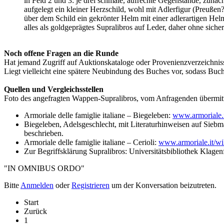
in Feld 2 und 3: je drei schmale, aufrechte Gegenstände, zunäch
aufgelegt ein kleiner Herzschild, wohl mit Adlerfigur (Preußen?
über dem Schild ein gekrönter Helm mit einer adlerartigen Hel
alles als goldgeprägtes Supralibros auf Leder, daher ohne sich
Noch offene Fragen an die Runde
Hat jemand Zugriff auf Auktionskataloge oder Provenienzverzeichni
Liegt vielleicht eine spätere Neubindung des Buches vor, sodass Buch
Quellen und Vergleichsstellen
Foto des angefragten Wappen-Supralibros, vom Anfragenden übermitt
Armoriale delle famiglie italiane – Biegeleben:
www.armoriale.
Biegeleben, Adelsgeschlecht, mit Literaturhinweisen auf Sieb
beschrieben.
Armoriale delle famiglie italiane – Cerioli:
www.armoriale.it/w
Zur Begriffsklärung Supralibros: Universitätsbibliothek Klagen
"IN OMNIBUS ORDO"
Bitte
Anmelden
oder
Registrieren
um der Konversation beizutreten.
Start
Zurück
1