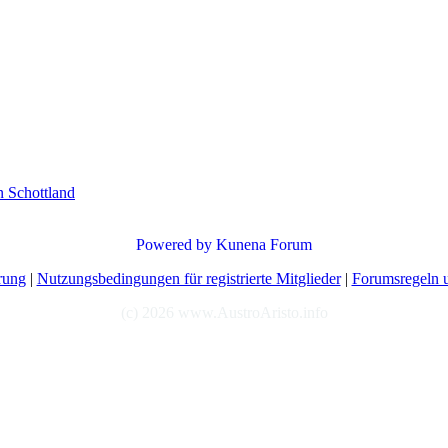
n Schottland
Powered by
Kunena Forum
rung
|
Nutzungsbedingungen für registrierte Mitglieder
|
Forumsregeln u
(c) 2026 www.AustroAristo.info