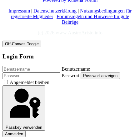
Powered by
Kunena Forum
Impressum
|
Datenschutzerklärung
|
Nutzungsbedingungen für
registrierte Mitglieder
|
Forumsregeln und Hinweise für gute
Beiträge
(c) 2026 www.AustroAristo.info
Off-Canvas Toggle
Login Form
Benutzername
Passwort
Passwort anzeigen
Angemeldet bleiben
Passkey verwenden
Anmelden