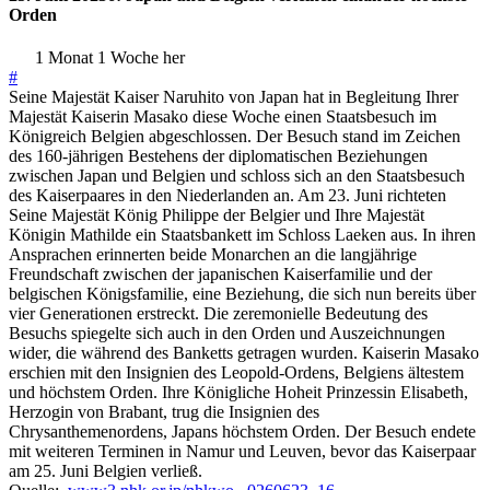
Orden
1 Monat 1 Woche her
#
Seine Majestät Kaiser Naruhito von Japan hat in Begleitung Ihrer
Majestät Kaiserin Masako diese Woche einen Staatsbesuch im
Königreich Belgien abgeschlossen. Der Besuch stand im Zeichen
des 160-jährigen Bestehens der diplomatischen Beziehungen
zwischen Japan und Belgien und schloss sich an den Staatsbesuch
des Kaiserpaares in den Niederlanden an. Am 23. Juni richteten
Seine Majestät König Philippe der Belgier und Ihre Majestät
Königin Mathilde ein Staatsbankett im Schloss Laeken aus. In ihren
Ansprachen erinnerten beide Monarchen an die langjährige
Freundschaft zwischen der japanischen Kaiserfamilie und der
belgischen Königsfamilie, eine Beziehung, die sich nun bereits über
vier Generationen erstreckt. Die zeremonielle Bedeutung des
Besuchs spiegelte sich auch in den Orden und Auszeichnungen
wider, die während des Banketts getragen wurden. Kaiserin Masako
erschien mit den Insignien des Leopold-Ordens, Belgiens ältestem
und höchstem Orden. Ihre Königliche Hoheit Prinzessin Elisabeth,
Herzogin von Brabant, trug die Insignien des
Chrysanthemenordens, Japans höchstem Orden. Der Besuch endete
mit weiteren Terminen in Namur und Leuven, bevor das Kaiserpaar
am 25. Juni Belgien verließ.