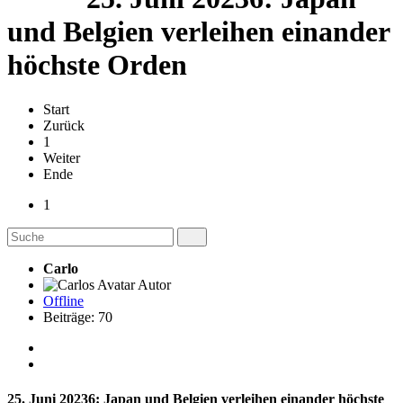
und Belgien verleihen einander
höchste Orden
Start
Zurück
1
Weiter
Ende
1
Carlo
Autor
Offline
Beiträge: 70
25. Juni 20236: Japan und Belgien verleihen einander höchste