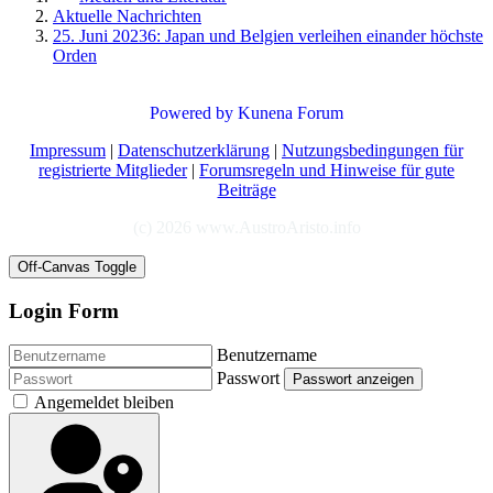
Aktuelle Nachrichten
25. Juni 20236: Japan und Belgien verleihen einander höchste
Orden
Powered by
Kunena Forum
Impressum
|
Datenschutzerklärung
|
Nutzungsbedingungen für
registrierte Mitglieder
|
Forumsregeln und Hinweise für gute
Beiträge
(c) 2026 www.AustroAristo.info
Off-Canvas Toggle
Login Form
Benutzername
Passwort
Passwort anzeigen
Angemeldet bleiben