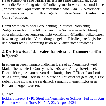
Haag schrieb, er sehe Maria Theresia als seine Ehefrau an, auch
wenn die Verbindung nicht öffentlich gemacht worden sei und keine
„priesterliche Copulation“ stattgefunden habe. Am 13. November
1737 wurde sie dann zur Reichsgräfin mit dem Namen „Gräfin de la
Contry“ erhoben.
Damit wäre ich mit der Bezeichnung „Mätresse“ vorsichtig.
Zeitgenössisch und rechtlich scheint die Sache eher in Richtung
einer nicht standesgemäßen, nicht vollständig öffentlich vollzogenen
bzw. morganatischen Verbindung zu gehen. Für die genealogische
und heraldische Einordnung ist diese Nuance nicht unwichtig.
2. Der Hinweis auf den Vater: französischer Dragonerkapitän
in Ypern?
In einem neueren heimatkundlichen Beitrag zu Neuenstadt wird
Maria Theresia de la Contry als französische Adlige bezeichnet.
Dort heißt es, sie stamme von dem königlichen Offizier Jean Louis
de la Contry und Theresia du Maine ab. Ihr Vater sei gefallen, als sie
sieben Jahre alt war; sie sei danach zunächst in einem Kloster in
Brabant erzogen worden.
Quelle:
Eckhard Kreeb: 1740: Streit im Neuenstadter Schloss, Teil 1, in: Am
Brunnen vor dem Tore, Nr. 545, 22. August 2024