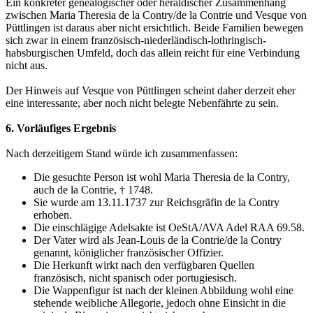
Ein konkreter genealogischer oder heraldischer Zusammenhang
zwischen Maria Theresia de la Contry/de la Contrie und Vesque von
Püttlingen ist daraus aber nicht ersichtlich. Beide Familien bewegen
sich zwar in einem französisch-niederländisch-lothringisch-
habsburgischen Umfeld, doch das allein reicht für eine Verbindung
nicht aus.
Der Hinweis auf Vesque von Püttlingen scheint daher derzeit eher
eine interessante, aber noch nicht belegte Nebenfährte zu sein.
6. Vorläufiges Ergebnis
Nach derzeitigem Stand würde ich zusammenfassen:
Die gesuchte Person ist wohl Maria Theresia de la Contry,
auch de la Contrie, † 1748.
Sie wurde am 13.11.1737 zur Reichsgräfin de la Contry
erhoben.
Die einschlägige Adelsakte ist OeStA/AVA Adel RAA 69.58.
Der Vater wird als Jean-Louis de la Contrie/de la Contry
genannt, königlicher französischer Offizier.
Die Herkunft wirkt nach den verfügbaren Quellen
französisch, nicht spanisch oder portugiesisch.
Die Wappenfigur ist nach der kleinen Abbildung wohl eine
stehende weibliche Allegorie, jedoch ohne Einsicht in die