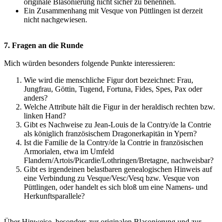
originale Blasonierung nicht sicher zu benennen.
Ein Zusammenhang mit Vesque von Püttlingen ist derzeit
nicht nachgewiesen.
7. Fragen an die Runde
Mich würden besonders folgende Punkte interessieren:
Wie wird die menschliche Figur dort bezeichnet: Frau,
Jungfrau, Göttin, Tugend, Fortuna, Fides, Spes, Pax oder
anders?
Welche Attribute hält die Figur in der heraldisch rechten bzw.
linken Hand?
Gibt es Nachweise zu Jean-Louis de la Contry/de la Contrie
als königlich französischem Dragonerkapitän in Ypern?
Ist die Familie de la Contry/de la Contrie in französischen
Armorialen, etwa im Umfeld
Flandern/Artois/Picardie/Lothringen/Bretagne, nachweisbar?
Gibt es irgendeinen belastbaren genealogischen Hinweis auf
eine Verbindung zu Vesque/Vesc/Vesq bzw. Vesque von
Püttlingen, oder handelt es sich bloß um eine Namens- und
Herkunftsparallele?
Über Hinweise, besonders zur originalen Blasonierung und zur