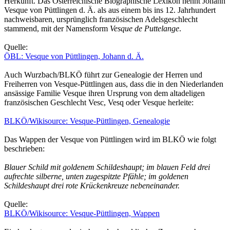
Herkunft. Das Österreichische Biographische Lexikon nennt Johann
Vesque von Püttlingen d. Ä. als aus einem bis ins 12. Jahrhundert
nachweisbaren, ursprünglich französischen Adelsgeschlecht
stammend, mit der Namensform
Vesque de Puttelange
.
Quelle:
ÖBL: Vesque von Püttlingen, Johann d. Ä.
Auch Wurzbach/BLKÖ führt zur Genealogie der Herren und
Freiherren von Vesque-Püttlingen aus, dass die in den Niederlanden
ansässige Familie Vesque ihren Ursprung von dem altadeligen
französischen Geschlecht Vesc, Vesq oder Vesque herleite:
BLKÖ/Wikisource: Vesque-Püttlingen, Genealogie
Das Wappen der Vesque von Püttlingen wird im BLKÖ wie folgt
beschrieben:
Blauer Schild mit goldenem Schildeshaupt; im blauen Feld drei
aufrechte silberne, unten zugespitzte Pfähle; im goldenen
Schildeshaupt drei rote Krückenkreuze nebeneinander.
Quelle:
BLKÖ/Wikisource: Vesque-Püttlingen, Wappen