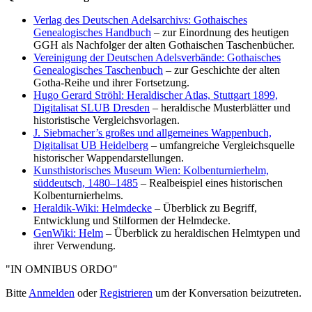
Verlag des Deutschen Adelsarchivs: Gothaisches
Genealogisches Handbuch
– zur Einordnung des heutigen
GGH als Nachfolger der alten Gothaischen Taschenbücher.
Vereinigung der Deutschen Adelsverbände: Gothaisches
Genealogisches Taschenbuch
– zur Geschichte der alten
Gotha-Reihe und ihrer Fortsetzung.
Hugo Gerard Ströhl: Heraldischer Atlas, Stuttgart 1899,
Digitalisat SLUB Dresden
– heraldische Musterblätter und
historistische Vergleichsvorlagen.
J. Siebmacher’s großes und allgemeines Wappenbuch,
Digitalisat UB Heidelberg
– umfangreiche Vergleichsquelle
historischer Wappendarstellungen.
Kunsthistorisches Museum Wien: Kolbenturnierhelm,
süddeutsch, 1480–1485
– Realbeispiel eines historischen
Kolbenturnierhelms.
Heraldik-Wiki: Helmdecke
– Überblick zu Begriff,
Entwicklung und Stilformen der Helmdecke.
GenWiki: Helm
– Überblick zu heraldischen Helmtypen und
ihrer Verwendung.
"IN OMNIBUS ORDO"
Bitte
Anmelden
oder
Registrieren
um der Konversation beizutreten.