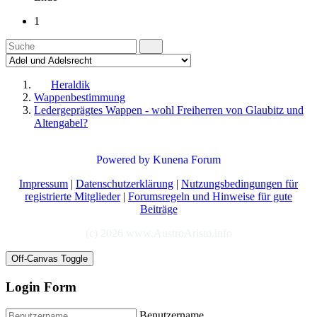
1
Heraldik
Wappenbestimmung
Ledergeprägtes Wappen - wohl Freiherren von Glaubitz und
Altengabel?
Powered by
Kunena Forum
Impressum
|
Datenschutzerklärung
|
Nutzungsbedingungen für
registrierte Mitglieder
|
Forumsregeln und Hinweise für gute
Beiträge
(c) 2026 www.AustroAristo.info
Off-Canvas Toggle
Login Form
Benutzername