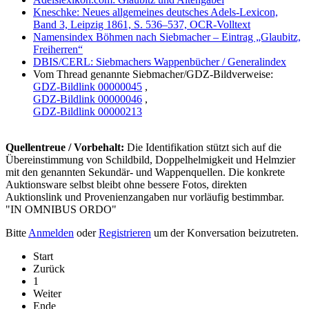
Kneschke: Neues allgemeines deutsches Adels-Lexicon,
Band 3, Leipzig 1861, S. 536–537, OCR-Volltext
Namensindex Böhmen nach Siebmacher – Eintrag „Glaubitz,
Freiherren“
DBIS/CERL: Siebmachers Wappenbücher / Generalindex
Vom Thread genannte Siebmacher/GDZ-Bildverweise:
GDZ-Bildlink 00000045
,
GDZ-Bildlink 00000046
,
GDZ-Bildlink 00000213
Quellentreue / Vorbehalt:
Die Identifikation stützt sich auf die
Übereinstimmung von Schildbild, Doppelhelmigkeit und Helmzier
mit den genannten Sekundär- und Wappenquellen. Die konkrete
Auktionsware selbst bleibt ohne bessere Fotos, direkten
Auktionslink und Provenienzangaben nur vorläufig bestimmbar.
"IN OMNIBUS ORDO"
Bitte
Anmelden
oder
Registrieren
um der Konversation beizutreten.
Start
Zurück
1
Weiter
Ende