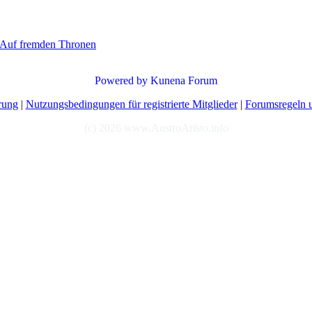
- Auf fremden Thronen
Powered by
Kunena Forum
rung
|
Nutzungsbedingungen für registrierte Mitglieder
|
Forumsregeln u
(c) 2026 www.AustroAristo.info