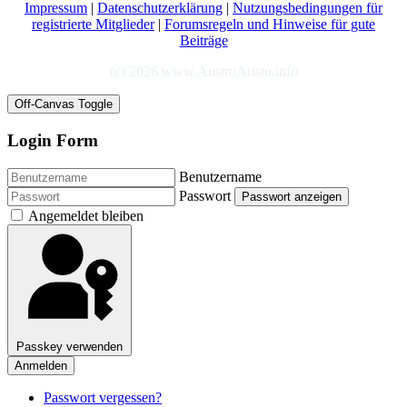
Impressum
|
Datenschutzerklärung
|
Nutzungsbedingungen für
registrierte Mitglieder
|
Forumsregeln und Hinweise für gute
Beiträge
(c) 2026 www.AustroAristo.info
Off-Canvas Toggle
Login Form
Benutzername
Passwort
Passwort anzeigen
Angemeldet bleiben
Passkey verwenden
Anmelden
Passwort vergessen?