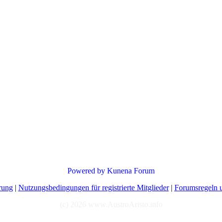
Powered by
Kunena Forum
rung
|
Nutzungsbedingungen für registrierte Mitglieder
|
Forumsregeln u
(c) 2026 www.AustroAristo.info