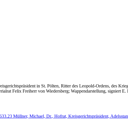
sgerichtspräsident in St. Pölten, Ritter des Leopold-Ordens, des Kriegs
lrat Felix Freiherr von Wiedersberg; Wappendarstellung, signiert E. 
3 Müllner, Michael, Dr., Hofrat, Kreisgerichtspräsident, Adelsstan