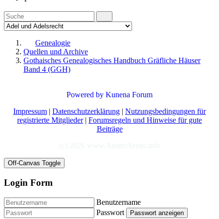
Genealogie
Quellen und Archive
Gothaisches Genealogisches Handbuch Gräfliche Häuser
Band 4 (GGH)
Powered by
Kunena Forum
Impressum
|
Datenschutzerklärung
|
Nutzungsbedingungen für
registrierte Mitglieder
|
Forumsregeln und Hinweise für gute
Beiträge
(c) 2026 www.AustroAristo.info
Off-Canvas Toggle
Login Form
Benutzername
Passwort
Passwort anzeigen