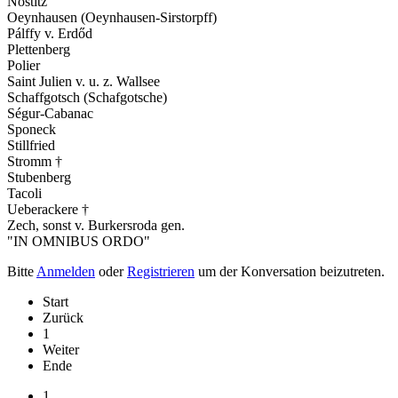
Nostitz
Oeynhausen (Oeynhausen-Sirstorpff)
Pálffy v. Erdőd
Plettenberg
Polier
Saint Julien v. u. z. Wallsee
Schaffgotsch (Schafgotsche)
Ségur-Cabanac
Sponeck
Stillfried
Stromm †
Stubenberg
Tacoli
Ueberackere †
Zech, sonst v. Burkersroda gen.
"IN OMNIBUS ORDO"
Bitte
Anmelden
oder
Registrieren
um der Konversation beizutreten.
Start
Zurück
1
Weiter
Ende
1