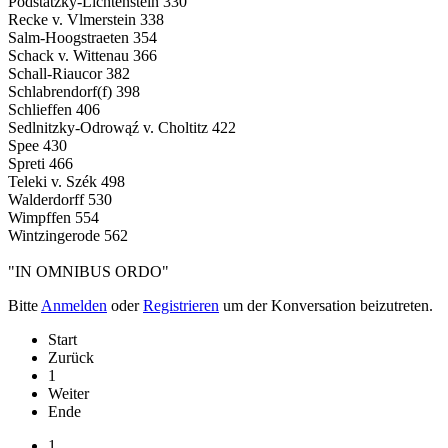
Podstatzky-Lichtenstein 330
Recke v. Vlmerstein 338
Salm-Hoogstraeten 354
Schack v. Wittenau 366
Schall-Riaucor 382
Schlabrendorf(f) 398
Schlieffen 406
Sedlnitzky-Odrowąź v. Choltitz 422
Spee 430
Spreti 466
Teleki v. Szék 498
Walderdorff 530
Wimpffen 554
Wintzingerode 562
"IN OMNIBUS ORDO"
Bitte
Anmelden
oder
Registrieren
um der Konversation beizutreten.
Start
Zurück
1
Weiter
Ende
1