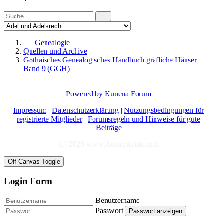
Genealogie
Quellen und Archive
Gothaisches Genealogisches Handbuch gräfliche Häuser
Band 9 (GGH)
Powered by
Kunena Forum
Impressum
|
Datenschutzerklärung
|
Nutzungsbedingungen für
registrierte Mitglieder
|
Forumsregeln und Hinweise für gute
Beiträge
(c) 2026 www.AustroAristo.info
Off-Canvas Toggle
Login Form
Benutzername
Passwort
Passwort anzeigen