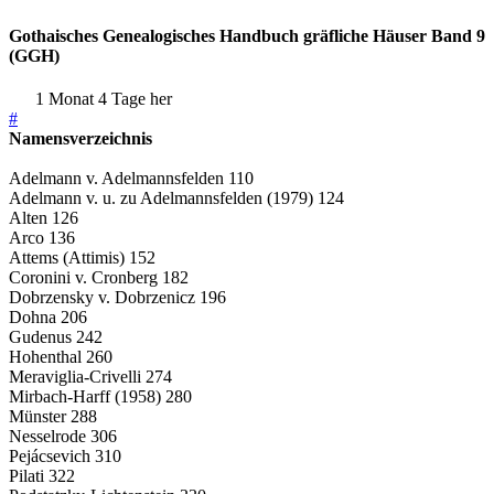
Gothaisches Genealogisches Handbuch gräfliche Häuser Band 9
(GGH)
1 Monat 4 Tage her
#
Namensverzeichnis
Adelmann v. Adelmannsfelden 110
Adelmann v. u. zu Adelmannsfelden (1979) 124
Alten 126
Arco 136
Attems (Attimis) 152
Coronini v. Cronberg 182
Dobrzensky v. Dobrzenicz 196
Dohna 206
Gudenus 242
Hohenthal 260
Meraviglia-Crivelli 274
Mirbach-Harff (1958) 280
Münster 288
Nesselrode 306
Pejácsevich 310
Pilati 322