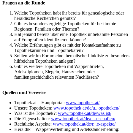
Fragen an die Runde
Welche Topotheken habt ihr bereits für genealogische oder
heraldische Recherchen genutzt?
Gibt es besonders ergiebige Topotheken für bestimmte
Regionen, Familien oder Themen?
Hat jemand bereits über eine Topothek unbekannte Personen
auf Fotografien identifizieren können?
Welche Erfahrungen gibt es mit der Kontaktaufnahme zu
Topothekarinnen und Topothekaren?
Sollten wir im Forum eine thematische Linkliste zu besonders
hilfreichen Topotheken anlegen?
Gibt es weitere Topotheken mit Wappenbriefen,
Adelsdiplomen, Siegeln, Hauszeichen oder
familiengeschichtlich relevanten Nachlässen?
Quellen und Verweise
Topothek.at – Hauptportal:
www.topothek.at/
Unsere Topotheken:
www.topothek.at/de/u...opotheken/
Was ist die Topothek?:
www.topothek.at/de/was-ist/
Die Eigenschaften:
www.topothek.at/de/d...nschaften/
Rechtliche Aspekte:
www.topothek.at/de/r...e-aspekte/
Heraldik – Wappenverleihung und Adelsstanderhebung: