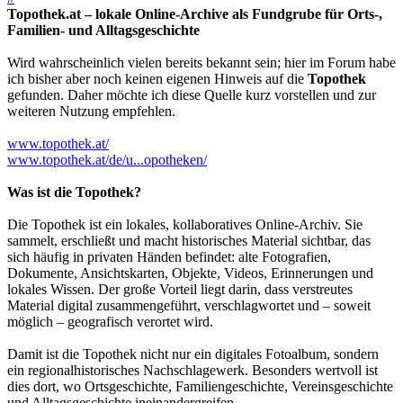
Topothek.at – lokale Online-Archive als Fundgrube für Orts-,
Familien- und Alltagsgeschichte
Wird wahrscheinlich vielen bereits bekannt sein; hier im Forum habe
ich bisher aber noch keinen eigenen Hinweis auf die
Topothek
gefunden. Daher möchte ich diese Quelle kurz vorstellen und zur
weiteren Nutzung empfehlen.
www.topothek.at/
www.topothek.at/de/u...opotheken/
Was ist die Topothek?
Die Topothek ist ein lokales, kollaboratives Online-Archiv. Sie
sammelt, erschließt und macht historisches Material sichtbar, das
sich häufig in privaten Händen befindet: alte Fotografien,
Dokumente, Ansichtskarten, Objekte, Videos, Erinnerungen und
lokales Wissen. Der große Vorteil liegt darin, dass verstreutes
Material digital zusammengeführt, verschlagwortet und – soweit
möglich – geografisch verortet wird.
Damit ist die Topothek nicht nur ein digitales Fotoalbum, sondern
ein regionalhistorisches Nachschlagewerk. Besonders wertvoll ist
dies dort, wo Ortsgeschichte, Familiengeschichte, Vereinsgeschichte
und Alltagsgeschichte ineinandergreifen.