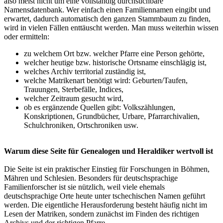
also meist nicht um eine vollständig durchsuchbare
Namensdatenbank. Wer einfach einen Familiennamen eingibt und
erwartet, dadurch automatisch den ganzen Stammbaum zu finden,
wird in vielen Fällen enttäuscht werden. Man muss weiterhin wissen
oder ermitteln:
zu welchem Ort bzw. welcher Pfarre eine Person gehörte,
welcher heutige bzw. historische Ortsname einschlägig ist,
welches Archiv territorial zuständig ist,
welche Matrikenart benötigt wird: Geburten/Taufen,
Trauungen, Sterbefälle, Indices,
welcher Zeitraum gesucht wird,
ob es ergänzende Quellen gibt: Volkszählungen,
Konskriptionen, Grundbücher, Urbare, Pfarrarchivalien,
Schulchroniken, Ortschroniken usw.
Warum diese Seite für Genealogen und Heraldiker wertvoll ist
Die Seite ist ein praktischer Einstieg für Forschungen in Böhmen,
Mähren und Schlesien. Besonders für deutschsprachige
Familienforscher ist sie nützlich, weil viele ehemals
deutschsprachige Orte heute unter tschechischen Namen geführt
werden. Die eigentliche Herausforderung besteht häufig nicht im
Lesen der Matriken, sondern zunächst im Finden des richtigen
Archivs und der richtigen Pfarre.