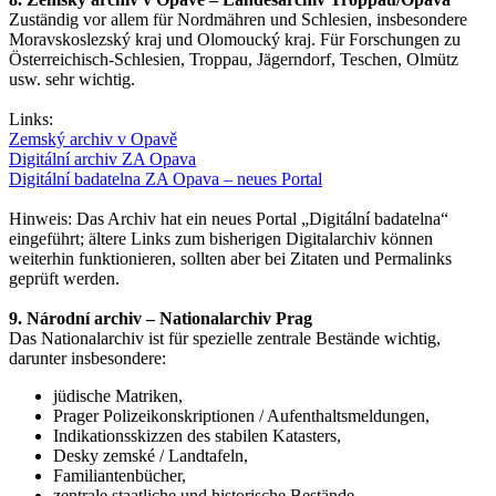
Zuständig vor allem für Nordmähren und Schlesien, insbesondere
Moravskoslezský kraj und Olomoucký kraj. Für Forschungen zu
Österreichisch-Schlesien, Troppau, Jägerndorf, Teschen, Olmütz
usw. sehr wichtig.
Links:
Zemský archiv v Opavě
Digitální archiv ZA Opava
Digitální badatelna ZA Opava – neues Portal
Hinweis: Das Archiv hat ein neues Portal „Digitální badatelna“
eingeführt; ältere Links zum bisherigen Digitalarchiv können
weiterhin funktionieren, sollten aber bei Zitaten und Permalinks
geprüft werden.
9. Národní archiv – Nationalarchiv Prag
Das Nationalarchiv ist für spezielle zentrale Bestände wichtig,
darunter insbesondere:
jüdische Matriken,
Prager Polizeikonskriptionen / Aufenthaltsmeldungen,
Indikationsskizzen des stabilen Katasters,
Desky zemské / Landtafeln,
Familiantenbücher,
zentrale staatliche und historische Bestände.