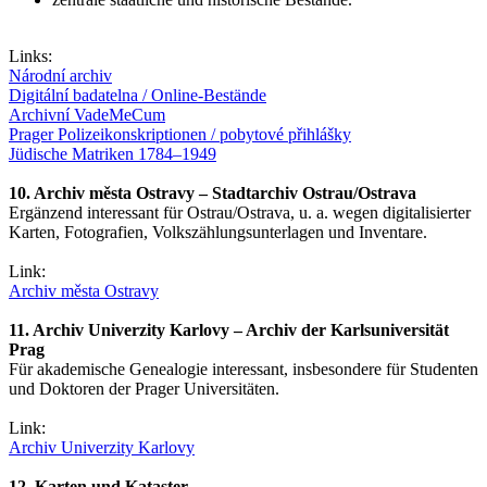
Links:
Národní archiv
Digitální badatelna / Online-Bestände
Archivní VadeMeCum
Prager Polizeikonskriptionen / pobytové přihlášky
Jüdische Matriken 1784–1949
10. Archiv města Ostravy – Stadtarchiv Ostrau/Ostrava
Ergänzend interessant für Ostrau/Ostrava, u. a. wegen digitalisierter
Karten, Fotografien, Volkszählungsunterlagen und Inventare.
Link:
Archiv města Ostravy
11. Archiv Univerzity Karlovy – Archiv der Karlsuniversität
Prag
Für akademische Genealogie interessant, insbesondere für Studenten
und Doktoren der Prager Universitäten.
Link:
Archiv Univerzity Karlovy
12. Karten und Kataster