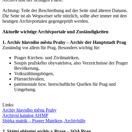
Achtung: Teile der Beschreibung auf der Seite sind älteren Datums.
Die Seite ist als Wegweiser sehr nützlich, sollte aber immer mit den
heutigen Archivportalen gegengeprüft werden.
Aktuelle wichtige Archivportale und Zuständigkeiten
1. Archiv hlavního města Prahy – Archiv der Hauptstadt Prag
Zuständig vor allem für Prag. Besonders wichtig für:
Prager Kirchen- und Zivilmatriken,
Soupis pražského obyvatelstva, also Verzeichnisse der Prager
Bevölkerung,
Volkszählungsbögen,
Pfarrarchivalien,
patrimoniale bzw. herrschaftliche Quellen für Prag und
Umgebung.
Links:
Archiv hlavního města Prahy
Archivní katalog AHMP
Sbírka matrik – Prager Matriken, Archivhilfe
2. Státní oblastní archiv v Praze – SOA Prag