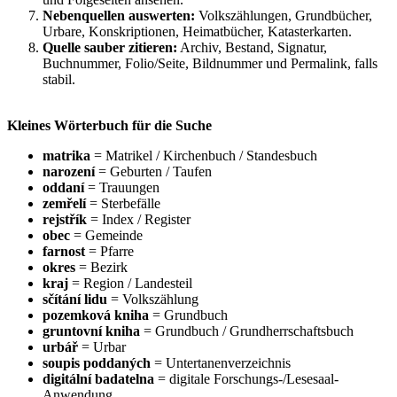
Nebenquellen auswerten:
Volkszählungen, Grundbücher,
Urbare, Konskriptionen, Heimatbücher, Katasterkarten.
Quelle sauber zitieren:
Archiv, Bestand, Signatur,
Buchnummer, Folio/Seite, Bildnummer und Permalink, falls
stabil.
Kleines Wörterbuch für die Suche
matrika
= Matrikel / Kirchenbuch / Standesbuch
narození
= Geburten / Taufen
oddaní
= Trauungen
zemřelí
= Sterbefälle
rejstřík
= Index / Register
obec
= Gemeinde
farnost
= Pfarre
okres
= Bezirk
kraj
= Region / Landesteil
sčítání lidu
= Volkszählung
pozemková kniha
= Grundbuch
gruntovní kniha
= Grundbuch / Grundherrschaftsbuch
urbář
= Urbar
soupis poddaných
= Untertanenverzeichnis
digitální badatelna
= digitale Forschungs-/Lesesaal-
Anwendung