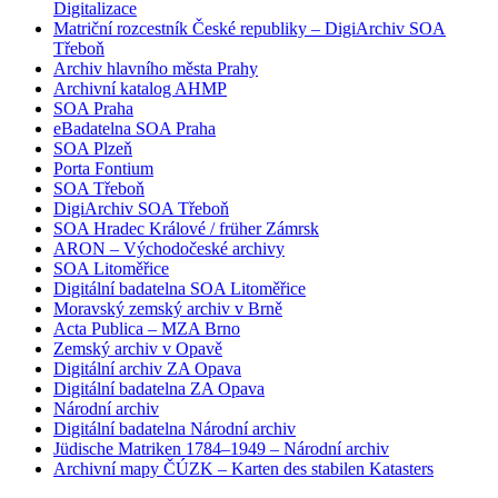
Digitalizace
Matriční rozcestník České republiky – DigiArchiv SOA
Třeboň
Archiv hlavního města Prahy
Archivní katalog AHMP
SOA Praha
eBadatelna SOA Praha
SOA Plzeň
Porta Fontium
SOA Třeboň
DigiArchiv SOA Třeboň
SOA Hradec Králové / früher Zámrsk
ARON – Východočeské archivy
SOA Litoměřice
Digitální badatelna SOA Litoměřice
Moravský zemský archiv v Brně
Acta Publica – MZA Brno
Zemský archiv v Opavě
Digitální archiv ZA Opava
Digitální badatelna ZA Opava
Národní archiv
Digitální badatelna Národní archiv
Jüdische Matriken 1784–1949 – Národní archiv
Archivní mapy ČÚZK – Karten des stabilen Katasters