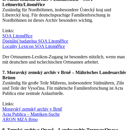
Leitmeritz/Litoměřice
Zuständig für Nordböhmen, insbesondere Ústecký kraj und
Liberecký kraj. Für deutschsprachige Familienforschung in
Nordböhmen ist dieses Archiv besonders wichtig.
Links:
SOA Litoměřice
Digitální badatelna SOA Litoměřice
Locality Lexicon SOA Litoměřice
Der Ortsnamen-Lexikon-Zugang ist besonders nützlich, wenn man
mit deutschen und tschechischen Ortsnamen arbeitet.
7. Moravský zemský archiv v Brně – Mährisches Landesarchiv
Brünn
Zuständig für große Teile Mährens, insbesondere Südmähren, Zlín
und Teile der Vysočina. Für mährische Familienforschung ist Acta
Publica eine zentrale Anlaufstelle.
Links:
Moravský zemský archiv v Brně
Acta Publica – Matriken-Suche
ARON MZA Brno
8. Zemský archiv v Opavě – Landesarchiv Troppau/Opava