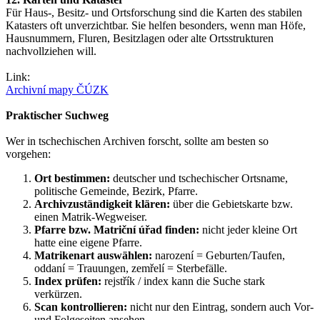
Für Haus-, Besitz- und Ortsforschung sind die Karten des stabilen
Katasters oft unverzichtbar. Sie helfen besonders, wenn man Höfe,
Hausnummern, Fluren, Besitzlagen oder alte Ortsstrukturen
nachvollziehen will.
Link:
Archivní mapy ČÚZK
Praktischer Suchweg
Wer in tschechischen Archiven forscht, sollte am besten so
vorgehen:
Ort bestimmen:
deutscher und tschechischer Ortsname,
politische Gemeinde, Bezirk, Pfarre.
Archivzuständigkeit klären:
über die Gebietskarte bzw.
einen Matrik-Wegweiser.
Pfarre bzw. Matriční úřad finden:
nicht jeder kleine Ort
hatte eine eigene Pfarre.
Matrikenart auswählen:
narození = Geburten/Taufen,
oddaní = Trauungen, zemřelí = Sterbefälle.
Index prüfen:
rejstřík / index kann die Suche stark
verkürzen.
Scan kontrollieren:
nicht nur den Eintrag, sondern auch Vor-
und Folgeseiten ansehen.