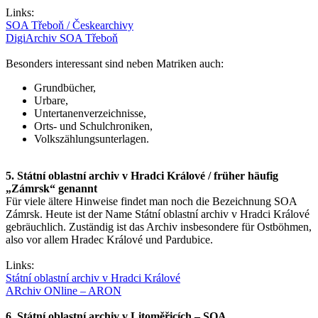
Links:
SOA Třeboň / Českearchivy
DigiArchiv SOA Třeboň
Besonders interessant sind neben Matriken auch:
Grundbücher,
Urbare,
Untertanenverzeichnisse,
Orts- und Schulchroniken,
Volkszählungsunterlagen.
5. Státní oblastní archiv v Hradci Králové / früher häufig
„Zámrsk“ genannt
Für viele ältere Hinweise findet man noch die Bezeichnung SOA
Zámrsk. Heute ist der Name Státní oblastní archiv v Hradci Králové
gebräuchlich. Zuständig ist das Archiv insbesondere für Ostböhmen,
also vor allem Hradec Králové und Pardubice.
Links:
Státní oblastní archiv v Hradci Králové
ARchiv ONline – ARON
6. Státní oblastní archiv v Litoměřicích – SOA