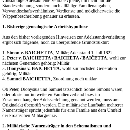
vollständige Adelsakt eine zentrale Quelle, um nicht nur die
Standeserhebung, sondern auch allfällige Familienangaben,
Verwandtschaftsverhältnisse, Verdienste und möglicherweise die
Wappenbeschreibung genauer zu erfassen.
1. Bisherige genealogische Arbeitshypothese
Aus den bisher vorliegenden Hinweisen zur Adelsstandsverleihung
ergibt sich folgende, noch zu überprüfende Grundstruktur:
1.
Simon v. BAICHETTA
, Militär; Adelsstand 1. Juli 1822
2.
Peter v. BAICHETTA / BAICHETA / BAIČETTA
, wohl zur
nächsten Generation gehörig; Militär
3.
Dionysius v. BAICHETTA
, wohl zur nächsten Generation
gehörig; Militär
4.
Samuel BAICHETTA
, Zuordnung noch unklar
Ob Peter, Dionysius und Samuel tatsächlich Söhne Simons waren,
oder ob sie nur im weiteren Familienverband bzw. im
Zusammenhang der Adelsverleihung genannt werden, muss am
Originalakt überprüft werden. Die militärische Laufbahn mehrerer
Namensträger spricht jedenfalls für eine Familie aus dem Umfeld
der kroatischen Militärgrenze.
2. Militärische Namensträger in den Schematismen und