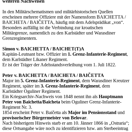
weiteren Nachweisen
In den Militärschematismen und militärhistorischen Quellen
erscheinen mehrere Offiziere mit der Namensform BAICHETTA /
BAICHETA / BAIČETTA, häufig mit dem Adelsprädikat „von“.
Besonders auffällig ist die Verbindung zur kroatischen
Militärgrenze, namentlich zu den Karlstädter und Warasdiner
Grenzregimentern.
Simon v. BAICHETTA / BAICHET(T)A
Kapitän-Leutnant bzw. Offizier im
1. Grenz-Infanterie-Regiment
,
dem Karlstädter Likaner Regiment.
Er ist der Träger der Adelsstandsverleihung vom 1. Juli 1822.
Peter v. BAICHETTA / BAICHETA / BAIČETTA
Major im
5. Grenz-Infanterie-Regiment
, dem Warasdiner Kreutzer
Regiment, später im
3. Grenz-Infanterie-Regiment
, dem
Karlstädter Oguliner Regiment.
Ein Kriegsarchiv-Nachweis von 1848 nennt ihn als
Hauptmann
Peter von Baichetta/Baicheta
beim Oguliner Grenz-Infanterie-
Regiment Nr. 3.
1854 erscheint Peter v. Baičetta als
Major im Pensionsstand
und
provisorischer Bürgermeister von Belovar
.
Nach bisherigem Hinweis starb er am 10. Jänner 1866 in „Ostraria“;
diese Ortsangabe wäre noch zu identifizieren bzw. am Sterbeeintrag