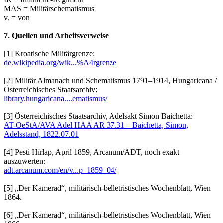
MAS = Militärschematismus
v. = von
7. Quellen und Arbeitsverweise
[1] Kroatische Militärgrenze:
de.wikipedia.org/wik...%A4rgrenze
[2] Militär Almanach und Schematismus 1791–1914, Hungaricana /
Österreichisches Staatsarchiv:
library.hungaricana....ematismus/
[3] Österreichisches Staatsarchiv, Adelsakt Simon Baichetta:
AT-OeStA/AVA Adel HAA AR 37.31 – Baichetta, Simon,
Adelsstand, 1822.07.01
[4] Pesti Hírlap, April 1859, Arcanum/ADT, noch exakt
auszuwerten:
adt.arcanum.com/en/v...p_1859_04/
[5] „Der Kamerad“, militärisch-belletristisches Wochenblatt, Wien
1864.
[6] „Der Kamerad“, militärisch-belletristisches Wochenblatt, Wien