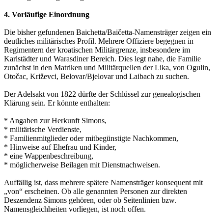
4. Vorläufige Einordnung
Die bisher gefundenen Baichetta/Baičetta-Namensträger zeigen ein
deutliches militärisches Profil. Mehrere Offiziere begegnen in
Regimentern der kroatischen Militärgrenze, insbesondere im
Karlstädter und Warasdiner Bereich. Dies legt nahe, die Familie
zunächst in den Matriken und Militärquellen der Lika, von Ogulin,
Otočac, Križevci, Belovar/Bjelovar und Laibach zu suchen.
Der Adelsakt von 1822 dürfte der Schlüssel zur genealogischen
Klärung sein. Er könnte enthalten:
* Angaben zur Herkunft Simons,
* militärische Verdienste,
* Familienmitglieder oder mitbegünstigte Nachkommen,
* Hinweise auf Ehefrau und Kinder,
* eine Wappenbeschreibung,
* möglicherweise Beilagen mit Dienstnachweisen.
Auffällig ist, dass mehrere spätere Namensträger konsequent mit
„von“ erscheinen. Ob alle genannten Personen zur direkten
Deszendenz Simons gehören, oder ob Seitenlinien bzw.
Namensgleichheiten vorliegen, ist noch offen.