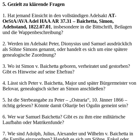
5. Gezielt zu klärende Fragen
1. Hat jemand Einsicht in den vollständigen Adelsakt
AT-
OeStA/AVA Adel HAA AR 37.31 – Baichetta, Simon,
Adelsstand, 1822.07.01
, insbesondere in die Bittschrift, Beilagen
und die Wappenbeschreibung?
2. Werden im Adelsakt Peter, Dionysius und Samuel ausdrücklich
als Söhne Simons genannt, oder handelt es sich um eine spätere
genealogische Zuordnung?
3. Wo ist Simon v. Baichetta geboren, verheiratet und gestorben?
Gibt es Hinweise auf seine Ehefrau?
4. Lässt sich Peter v. Baichetta, Major und später Bürgermeister von
Belovar, genealogisch sicher an Simon anschließen?
5. Ist die Sterbeangabe zu Peter – „Ostraria“, 10. Jänner 1866 –
richtig gelesen? Könnte damit Oštarije bei Ogulin gemeint sein?
6. Wer war Samuel Baichetta? Gibt es zu ihm eine militärische
Laufbahn oder Matrikenfunde?
7. Wie sind Adolph, Julius, Alexander und Wilhelm v. Baichetta in
die Familie einzuordnen? Handelt es sich um Söhne, Enkel oder