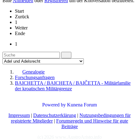
Bitte
Anmelden
oder
Registrieren
um der Konversation beizutreten.
Start
Zurück
1
Weiter
Ende
1
Genealogie
Forschungsanfragen
BAICHETTA / BAICHETA / BAIČETTA - Militärfamilie
der kroatischen Militärgrenze
Powered by
Kunena Forum
Impressum
|
Datenschutzerklärung
|
Nutzungsbedingungen für
registrierte Mitglieder
|
Forumsregeln und Hinweise für gute
Beiträge
(c) 2026 www.AustroAristo.info