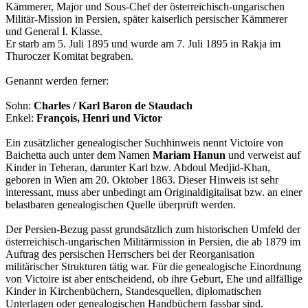
Kämmerer, Major und Sous-Chef der österreichisch-ungarischen
Militär-Mission in Persien, später kaiserlich persischer Kämmerer
und General I. Klasse.
Er starb am 5. Juli 1895 und wurde am 7. Juli 1895 in Rakja im
Thuroczer Komitat begraben.
Genannt werden ferner:
Sohn:
Charles / Karl Baron de Staudach
Enkel:
François, Henri und Victor
Ein zusätzlicher genealogischer Suchhinweis nennt Victoire von
Baichetta auch unter dem Namen
Mariam Hanun
und verweist auf
Kinder in Teheran, darunter Karl bzw. Abdoul Medjid-Khan,
geboren in Wien am 20. Oktober 1863. Dieser Hinweis ist sehr
interessant, muss aber unbedingt am Originaldigitalisat bzw. an einer
belastbaren genealogischen Quelle überprüft werden.
Der Persien-Bezug passt grundsätzlich zum historischen Umfeld der
österreichisch-ungarischen Militärmission in Persien, die ab 1879 im
Auftrag des persischen Herrschers bei der Reorganisation
militärischer Strukturen tätig war. Für die genealogische Einordnung
von Victoire ist aber entscheidend, ob ihre Geburt, Ehe und allfällige
Kinder in Kirchenbüchern, Standesquellen, diplomatischen
Unterlagen oder genealogischen Handbüchern fassbar sind.