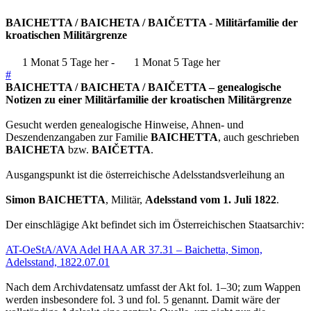
BAICHETTA / BAICHETA / BAIČETTA - Militärfamilie der
kroatischen Militärgrenze
1 Monat 5 Tage her
-
1 Monat 5 Tage her
#
BAICHETTA / BAICHETA / BAIČETTA – genealogische
Notizen zu einer Militärfamilie der kroatischen Militärgrenze
Gesucht werden genealogische Hinweise, Ahnen- und
Deszendenzangaben zur Familie
BAICHETTA
, auch geschrieben
BAICHETA
bzw.
BAIČETTA
.
Ausgangspunkt ist die österreichische Adelsstandsverleihung an
Simon BAICHETTA
, Militär,
Adelsstand vom 1. Juli 1822
.
Der einschlägige Akt befindet sich im Österreichischen Staatsarchiv:
AT-OeStA/AVA Adel HAA AR 37.31 – Baichetta, Simon,
Adelsstand, 1822.07.01
Nach dem Archivdatensatz umfasst der Akt fol. 1–30; zum Wappen
werden insbesondere fol. 3 und fol. 5 genannt. Damit wäre der