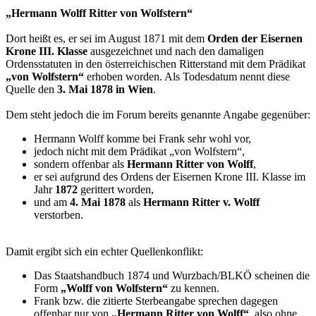
„Hermann Wolff Ritter von Wolfstern“
Dort heißt es, er sei im August 1871 mit dem
Orden der Eisernen
Krone III. Klasse
ausgezeichnet und nach den damaligen
Ordensstatuten in den österreichischen Ritterstand mit dem Prädikat
„von Wolfstern“
erhoben worden. Als Todesdatum nennt diese
Quelle den
3. Mai 1878 in Wien
.
Dem steht jedoch die im Forum bereits genannte Angabe gegenüber:
Hermann Wolff komme bei Frank sehr wohl vor,
jedoch nicht mit dem Prädikat „von Wolfstern“,
sondern offenbar als
Hermann Ritter von Wolff
,
er sei aufgrund des Ordens der Eisernen Krone III. Klasse im
Jahr
1872
gerittert worden,
und am
4. Mai 1878
als
Hermann Ritter v. Wolff
verstorben.
Damit ergibt sich ein echter Quellenkonflikt:
Das Staatshandbuch 1874 und Wurzbach/BLKÖ scheinen die
Form
„Wolff von Wolfstern“
zu kennen.
Frank bzw. die zitierte Sterbeangabe sprechen dagegen
offenbar nur von
„Hermann Ritter von Wolff“
, also ohne