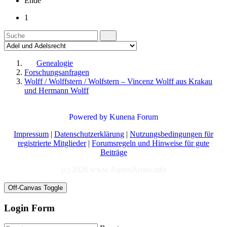
Ende
1
Genealogie
Forschungsanfragen
Wolff / Wolffstern / Wolfstern – Vincenz Wolff aus Krakau
und Hermann Wolff
Powered by
Kunena Forum
Impressum
|
Datenschutzerklärung
|
Nutzungsbedingungen für
registrierte Mitglieder
|
Forumsregeln und Hinweise für gute
Beiträge
(c) 2026 www.AustroAristo.info
Off-Canvas Toggle
Login Form