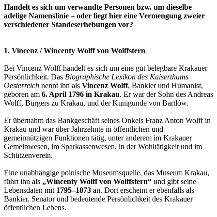
Handelt es sich um verwandte Personen bzw. um dieselbe
adelige Namenslinie – oder liegt hier eine Vermengung zweier
verschiedener Standeserhebungen vor?
1. Vincenz / Wincenty Wolff von Wolffstern
Bei Vincenz Wolff handelt es sich um eine gut belegbare Krakauer
Persönlichkeit. Das
Biographische Lexikon des Kaiserthums
Oesterreich
nennt ihn als
Vincenz Wolff
, Bankier und Humanist,
geboren am
6. April 1796 in Krakau
. Er war der Sohn des Andreas
Wolff, Bürgers zu Krakau, und der Kunigunde von Bartlów.
Er übernahm das Bankgeschäft seines Onkels Franz Anton Wolff in
Krakau und war über Jahrzehnte in öffentlichen und
gemeinnützigen Funktionen tätig, unter anderem im Krakauer
Gemeinwesen, im Sparkassenwesen, in der Wohltätigkeit und im
Schützenverein.
Eine unabhängige polnische Museumsquelle, das Museum Krakau,
führt ihn als
„Wincenty Wolff von Wolffstern“
und gibt seine
Lebensdaten mit
1795–1873
an. Dort erscheint er ebenfalls als
Bankier, Senator und bedeutende Persönlichkeit des Krakauer
öffentlichen Lebens.