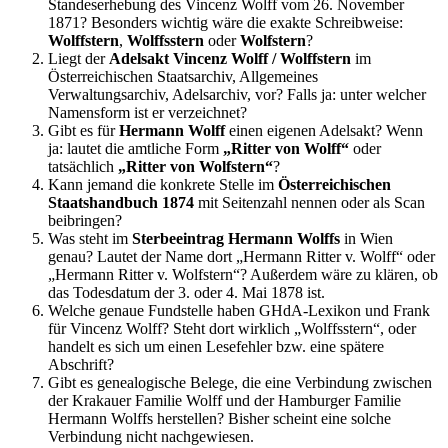
Standeserhebung des Vincenz Wolff vom 26. November
1871? Besonders wichtig wäre die exakte Schreibweise:
Wolffstern
,
Wolffsstern
oder
Wolfstern
?
Liegt der
Adelsakt Vincenz Wolff / Wolffstern
im
Österreichischen Staatsarchiv, Allgemeines
Verwaltungsarchiv, Adelsarchiv, vor? Falls ja: unter welcher
Namensform ist er verzeichnet?
Gibt es für
Hermann Wolff
einen eigenen Adelsakt? Wenn
ja: lautet die amtliche Form
„Ritter von Wolff“
oder
tatsächlich
„Ritter von Wolfstern“
?
Kann jemand die konkrete Stelle im
Österreichischen
Staatshandbuch 1874
mit Seitenzahl nennen oder als Scan
beibringen?
Was steht im
Sterbeeintrag Hermann Wolffs
in Wien
genau? Lautet der Name dort „Hermann Ritter v. Wolff“ oder
„Hermann Ritter v. Wolfstern“? Außerdem wäre zu klären, ob
das Todesdatum der 3. oder 4. Mai 1878 ist.
Welche genaue Fundstelle haben GHdA-Lexikon und Frank
für Vincenz Wolff? Steht dort wirklich „Wolffsstern“, oder
handelt es sich um einen Lesefehler bzw. eine spätere
Abschrift?
Gibt es genealogische Belege, die eine Verbindung zwischen
der Krakauer Familie Wolff und der Hamburger Familie
Hermann Wolffs herstellen? Bisher scheint eine solche
Verbindung nicht nachgewiesen.