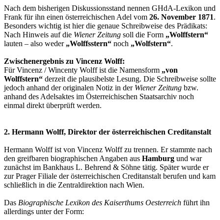
Nach dem bisherigen Diskussionsstand nennen GHdA-Lexikon und
Frank für ihn einen österreichischen Adel vom
26. November 1871
.
Besonders wichtig ist hier die genaue Schreibweise des Prädikats:
Nach Hinweis auf die
Wiener Zeitung
soll die Form
„Wolffstern“
lauten – also weder
„Wolffsstern“
noch
„Wolfstern“
.
Zwischenergebnis zu Vincenz Wolff:
Für Vincenz / Wincenty Wolff ist die Namensform
„von
Wolffstern“
derzeit die plausibelste Lesung. Die Schreibweise sollte
jedoch anhand der originalen Notiz in der
Wiener Zeitung
bzw.
anhand des Adelsaktes im Österreichischen Staatsarchiv noch
einmal direkt überprüft werden.
2. Hermann Wolff, Direktor der österreichischen Creditanstalt
Hermann Wolff ist von Vincenz Wolff zu trennen. Er stammte nach
den greifbaren biographischen Angaben aus
Hamburg
und war
zunächst im Bankhaus L. Behrend & Söhne tätig. Später wurde er
zur Prager Filiale der österreichischen Creditanstalt berufen und kam
schließlich in die Zentraldirektion nach Wien.
Das
Biographische Lexikon des Kaiserthums Oesterreich
führt ihn
allerdings unter der Form: