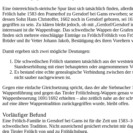
Eine österreichisch-steirische Spur lässt sich tatsächlich finden, alle
Frölich habe 1583 den Pramerhof zu Gersdorf bei Gams erworben; se
dessen Sohn Hans Christoffer, 1602 noch in Gersdorf geboren, sei 16
gegriffen zu sein. Zu klären bleibt jedoch, ob mit „Gerdorf/Gersdorf 
interessant ist die Wappenfrage. Das schwedische Wappen der Grafen 
finden sich mehrere einschlägige Einträge zu Frölich/Fröhlich von Fr
Brüder und ihr Vetter Johann Jakob, Bestätigung des ihren Voreltern
Damit ergeben sich zwei mögliche Deutungen:
Die schwedischen Frölich stammen tatsächlich aus der westste
Standeserhöhung mit einer behaupteten oder angenommenen Ver
Es bestand eine echte genealogische Verbindung zwischen der s
nicht sauber nachgewiesen ist.
Gegen eine einfache Gleichsetzung spricht, dass der alte Siebmacher
Wappenführung und gegen das Tiroler Frölichsburg-Wappen genau vergl
Wappenbesserung 1691/1692 erhielten – also zeitlich nahe an der s
auf eine ältere Wappentradition zurückgegriffen wurde, bleibt offen.
Vorläufiger Befund
Eine Frölich-Familie in Gersdorf bei Gams ist für die Zeit um 1583–
schwedischen Tradition. Nicht ausreichend gesichert erscheint mir da
den Tiroler Frölich von und zu Fröhlichsburg.