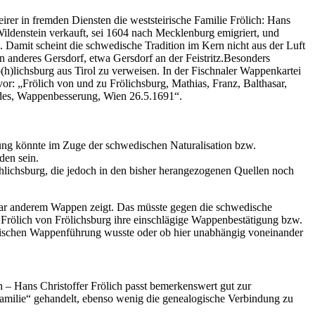
teirer in fremden Diensten die weststeirische Familie Frölich: Hans
ldenstein verkauft, sei 1604 nach Mecklenburg emigriert, und
 Damit scheint die schwedische Tradition im Kern nicht aus der Luft
in anderes Gersdorf, etwa Gersdorf an der Feistritz.Besonders
(h)lichsburg aus Tirol zu verweisen. In der Fischnaler Wappenkartei
or: „Frölich von und zu Frölichsburg, Mathias, Franz, Balthasar,
andes, Wappenbesserung, Wien 26.5.1691“.
rung könnte im Zuge der schwedischen Naturalisation bzw.
den sein.
öhlichsburg, die jedoch in den bisher herangezogenen Quellen noch
enbar anderem Wappen zeigt. Das müsste gegen die schwedische
 Frölich von Frölichsburg ihre einschlägige Wappenbestätigung bzw.
edischen Wappenführung wusste oder ob hier unabhängig voneinander
 – Hans Christoffer Frölich passt bemerkenswert gut zur
 Familie“ gehandelt, ebenso wenig die genealogische Verbindung zu