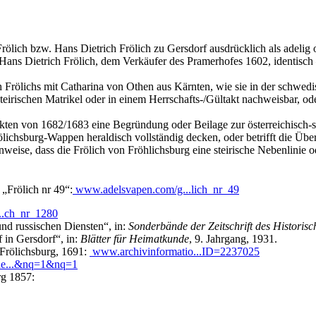
 Frölich bzw. Hans Dietrich Frölich zu Gersdorf ausdrücklich als adelig
t Hans Dietrich Frölich, dem Verkäufer des Pramerhofes 1602, identisch
 Frölichs mit Catharina von Othen aus Kärnten, wie sie in der schwed
steirischen Matrikel oder in einem Herrschafts-/Gültakt nachweisbar, o
sakten von 1682/1683 eine Begründung oder Beilage zur österreichisch
lichsburg-Wappen heraldisch vollständig decken, oder betrifft die Übe
nweise, dass die Frölich von Fröhlichsburg eine steirische Nebenlinie
 „Frölich nr 49“:
www.adelsvapen.com/g...lich_nr_49
..ch_nr_1280
und russischen Diensten“, in:
Sonderbände der Zeitschrift des Historisc
 in Gersdorf“, in:
Blätter für Heimatkunde
, 9. Jahrgang, 1931.
rölichsburg, 1691:
www.archivinformatio...ID=2237025
nde...&nq=1&nq=1
rg 1857: