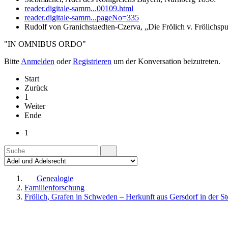
reader.digitale-samm...00109.html
reader.digitale-samm...pageNo=335
Rudolf von Granichstaedten-Czerva, „Die Frölich v. Frölichspu
"IN OMNIBUS ORDO"
Bitte
Anmelden
oder
Registrieren
um der Konversation beizutreten.
Start
Zurück
1
Weiter
Ende
1
Genealogie
Familienforschung
Frölich, Grafen in Schweden – Herkunft aus Gersdorf in der S