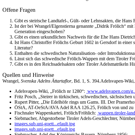
Offene Fragen
Gibt es steirische Landtafel-, Gült- oder Lehnsakten, die Hans
Ist der bei Wrangel/Elgenstierna genannte „Didrik Frölich“ mi
Generation eingeschoben?
Gibt es einen urkundlichen Nachweis für die Ehe Hans Dietrich
Ist Hans Christoffer Frölichs Geburt 1602 in Gersdorf in einer 
Literatur?
Enthalten die schwedischen Naturalisation- oder Introduktion
Lässt sich das schwedische Frölich-Wappen mit dem Tiroler Frö
Gibt es in den Reichsadelsakten oder Tiroler Adelsmatrikeln Hi
Quellen und Hinweise
Wrangel,
Svenska Adelns Ättartaflor
, Bd. 1, S. 394.Adelsvapen-Wiki,
Adelsvapen-Wiki, „Frölich nr 1280“:
www.adelsvapen.com/g.
Fritz Posch, „Steirer in türkischen, schwedischen, sächsischen 
Rupert Pitter, „Die Edelhöfe rings um Gams. III. Der Pramerhof
ÖStA, AT-OeStA/AVA Adel RAA 126.25, Frölich von und zu F
Fischnaler Wappenkartei, Frölich/Fröhlich:
wappen.tiroler-la
Siebmacher, Abgestorbene Tiroler Adels-Geschlechter, Nürnbe
images.sub.uni-goett...efault.jpg
images.sub.uni-goett...efault.jpg
Siebmacher, Adel des Königreichs Bayern, Nürnberg 1856: