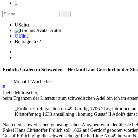
1
USchu
Autor
Offline
Beiträge: 672
Frölich, Grafen in Schweden – Herkunft aus Gersdorf in der St
1 Monat 1 Woche her
#
Liebe Mitforscher,
beim Ergänzen der Literatur zum schwedischen Adel bin ich im erst
„Frölich. Grefliga ätten n:r 49. Greflig 1706 21/6; introducerad
Kristoffer tog 1630 anställning i konung Gustaf II Adolfs tjä
Nach den schwedischen genealogischen Angaben wäre der älteste beka
Enkel Hans Christoffer Frölich soll 1602 auf Gerdorf geboren worde
Gustaf Frölich ging die schwedische gräfliche Linie Nr. 49 hervor; N