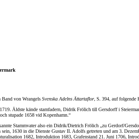
eiermark
en Band von Wrangels
Svenska Adelns Ättartaflor
, S. 394, auf folgende
 1719. Äldste kände stamfadern, Didrik Frölich till Gersdorff i Steierm
nst och stupade 1658 vid Kopenhamn.“
nnte Stammvater also ein Didrik/Dietrich Frölich „zu Gerdorf/Gersdor
n sein, 1630 in die Dienste Gustav II. Adolfs getreten und am 3. Dez
aturalisation 1682, Introduktion 1683, Grafenstand 21. Juni 1706, Intro