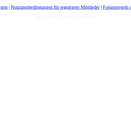
rung
|
Nutzungsbedingungen für registrierte Mitglieder
|
Forumsregeln u
(c) 2026 www.AustroAristo.info