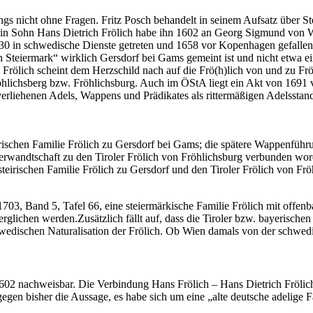
rdings nicht ohne Fragen. Fritz Posch behandelt in seinem Aufsatz über S
in Sohn Hans Dietrich Frölich habe ihn 1602 an Georg Sigmund von Wi
30 in schwedische Dienste getreten und 1658 vor Kopenhagen gefallen.
in Steiermark“ wirklich Gersdorf bei Gams gemeint ist und nicht etwa e
Frölich scheint dem Herzschild nach auf die Frö(h)lich von und zu Frö
öhlichsberg bzw. Fröhlichsburg. Auch im ÖStA liegt ein Akt von 1691 v
 verliehenen Adels, Wappens und Prädikates als rittermäßigen Adelsst
irischen Familie Frölich zu Gersdorf bei Gams; die spätere Wappenfüh
wandtschaft zu den Tiroler Frölich von Fröhlichsburg verbunden wor
teirischen Familie Frölich zu Gersdorf und den Tiroler Frölich von Fr
 1703, Band 5, Tafel 66, eine steiermärkische Familie Frölich mit off
ichen werden.Zusätzlich fällt auf, dass die Tiroler bzw. bayerischen
chwedischen Naturalisation der Frölich. Ob Wien damals von der schw
1602 nachweisbar. Die Verbindung Hans Frölich – Hans Dietrich Frölich
gegen bisher die Aussage, es habe sich um eine „alte deutsche adelige