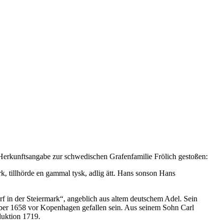
 Herkunftsangabe zur schwedischen Grafenfamilie Frölich gestoßen:
ark, tillhörde en gammal tysk, adlig ätt. Hans sonson Hans
f in der Steiermark“, angeblich aus altem deutschem Adel. Sein
ember 1658 vor Kopenhagen gefallen sein. Aus seinem Sohn Carl
duktion 1719.