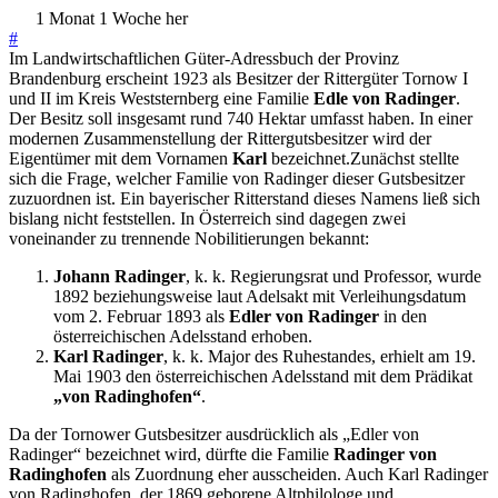
1 Monat 1 Woche her
#
Im Landwirtschaftlichen Güter-Adressbuch der Provinz
Brandenburg erscheint 1923 als Besitzer der Rittergüter Tornow I
und II im Kreis Weststernberg eine Familie
Edle von Radinger
.
Der Besitz soll insgesamt rund 740 Hektar umfasst haben. In einer
modernen Zusammenstellung der Rittergutsbesitzer wird der
Eigentümer mit dem Vornamen
Karl
bezeichnet.Zunächst stellte
sich die Frage, welcher Familie von Radinger dieser Gutsbesitzer
zuzuordnen ist. Ein bayerischer Ritterstand dieses Namens ließ sich
bislang nicht feststellen. In Österreich sind dagegen zwei
voneinander zu trennende Nobilitierungen bekannt:
Johann Radinger
, k. k. Regierungsrat und Professor, wurde
1892 beziehungsweise laut Adelsakt mit Verleihungsdatum
vom 2. Februar 1893 als
Edler von Radinger
in den
österreichischen Adelsstand erhoben.
Karl Radinger
, k. k. Major des Ruhestandes, erhielt am 19.
Mai 1903 den österreichischen Adelsstand mit dem Prädikat
„von Radinghofen“
.
Da der Tornower Gutsbesitzer ausdrücklich als „Edler von
Radinger“ bezeichnet wird, dürfte die Familie
Radinger von
Radinghofen
als Zuordnung eher ausscheiden. Auch Karl Radinger
von Radinghofen, der 1869 geborene Altphilologe und