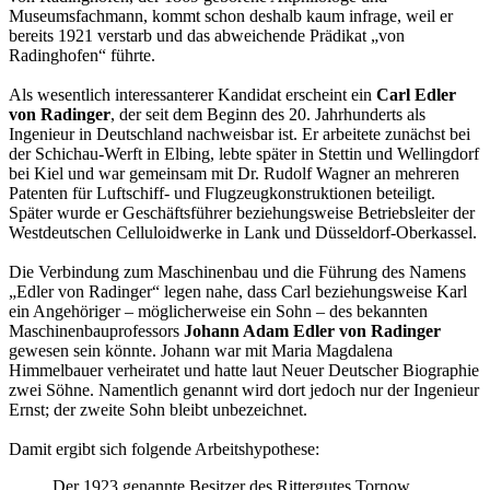
Museumsfachmann, kommt schon deshalb kaum infrage, weil er
bereits 1921 verstarb und das abweichende Prädikat „von
Radinghofen“ führte.
Als wesentlich interessanterer Kandidat erscheint ein
Carl Edler
von Radinger
, der seit dem Beginn des 20. Jahrhunderts als
Ingenieur in Deutschland nachweisbar ist. Er arbeitete zunächst bei
der Schichau-Werft in Elbing, lebte später in Stettin und Wellingdorf
bei Kiel und war gemeinsam mit Dr. Rudolf Wagner an mehreren
Patenten für Luftschiff- und Flugzeugkonstruktionen beteiligt.
Später wurde er Geschäftsführer beziehungsweise Betriebsleiter der
Westdeutschen Celluloidwerke in Lank und Düsseldorf-Oberkassel.
Die Verbindung zum Maschinenbau und die Führung des Namens
„Edler von Radinger“ legen nahe, dass Carl beziehungsweise Karl
ein Angehöriger – möglicherweise ein Sohn – des bekannten
Maschinenbauprofessors
Johann Adam Edler von Radinger
gewesen sein könnte. Johann war mit Maria Magdalena
Himmelbauer verheiratet und hatte laut Neuer Deutscher Biographie
zwei Söhne. Namentlich genannt wird dort jedoch nur der Ingenieur
Ernst; der zweite Sohn bleibt unbezeichnet.
Damit ergibt sich folgende Arbeitshypothese:
Der 1923 genannte Besitzer des Rittergutes Tornow