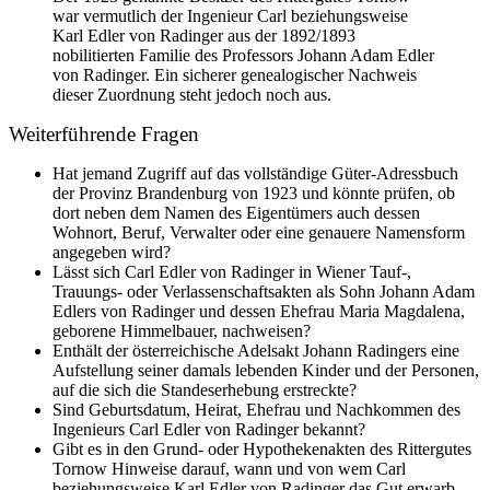
war vermutlich der Ingenieur Carl beziehungsweise
Karl Edler von Radinger aus der 1892/1893
nobilitierten Familie des Professors Johann Adam Edler
von Radinger. Ein sicherer genealogischer Nachweis
dieser Zuordnung steht jedoch noch aus.
Weiterführende Fragen
Hat jemand Zugriff auf das vollständige Güter-Adressbuch
der Provinz Brandenburg von 1923 und könnte prüfen, ob
dort neben dem Namen des Eigentümers auch dessen
Wohnort, Beruf, Verwalter oder eine genauere Namensform
angegeben wird?
Lässt sich Carl Edler von Radinger in Wiener Tauf-,
Trauungs- oder Verlassenschaftsakten als Sohn Johann Adam
Edlers von Radinger und dessen Ehefrau Maria Magdalena,
geborene Himmelbauer, nachweisen?
Enthält der österreichische Adelsakt Johann Radingers eine
Aufstellung seiner damals lebenden Kinder und der Personen,
auf die sich die Standeserhebung erstreckte?
Sind Geburtsdatum, Heirat, Ehefrau und Nachkommen des
Ingenieurs Carl Edler von Radinger bekannt?
Gibt es in den Grund- oder Hypothekenakten des Rittergutes
Tornow Hinweise darauf, wann und von wem Carl
beziehungsweise Karl Edler von Radinger das Gut erwarb