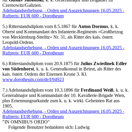
Czernowitz/Galizien.
Adelsstandserhebung, - Orden und Auszeichnungen 16.05.2025 -
Rufpreis: EUR 600 - Dorotheum
5.) Ritterstandsdiplom vom 8.5.1867 für
Anton Dormus
, k. k.
Oberst und Kommandant des Infanterie-Regiments »Großherzog
von Mecklenburg-Strelitz« Nr. 31, als Ritter des kais. österr.
Leopold-Ordens.
Adelsstandserhebung, - Orden und Auszeichnungen 16.05.2025 -
Rufpreis: EUR 600 - Dorotheum
6.) Ritterstandsdiplom vom 20.9.1875 für
Julius Zwiedinek Edler
von Südenhorst
, k. u. k. Generalkonsul in Beirut, als Ritter des
kais. österr. Ordens der Eisernen Krone 3. Kl.
www.dorotheum.com/de/l/94923
7.) Adelsstandsdiplom vom 10.3.1896 für
Ferdinand Weiß
, k. u. k.
Generalmajor und Kommandant der 10. Kavallerie-Brigade Wien,
plus Ernennungsurkunde zum k. u. k. wirkl. Geheimen Rat aus
1905.
Adelsstandserhebung, - Orden und Auszeichnungen 16.05.2025 -
Rufpreis: EUR 600 - Dorotheum
"IN OMNIBUS ORDO"
Folgende Benutzer bedankten sich:
Ludwig