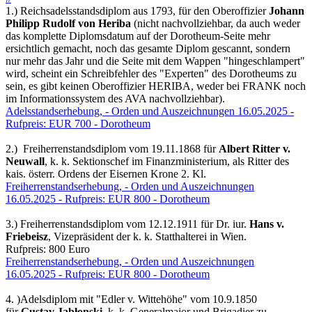
1.) Reichsadelsstandsdiplom aus 1793, für den Oberoffizier
Johann
Philipp Rudolf von Heriba
(nicht nachvollziehbar, da auch weder
das komplette Diplomsdatum auf der Dorotheum-Seite mehr
ersichtlich gemacht, noch das gesamte Diplom gescannt, sondern
nur mehr das Jahr und die Seite mit dem Wappen "hingeschlampert"
wird, scheint ein Schreibfehler des "Experten" des Dorotheums zu
sein, es gibt keinen Oberoffizier HERIBA, weder bei FRANK noch
im Informationssystem des AVA nachvollziehbar).
Adelsstandserhebung, - Orden und Auszeichnungen 16.05.2025 -
Rufpreis: EUR 700 - Dorotheum
2.) Freiherrenstandsdiplom vom 19.11.1868 für
Albert Ritter v.
Neuwall
, k. k. Sektionschef im Finanzministerium, als Ritter des
kais. österr. Ordens der Eisernen Krone 2. Kl.
Freiherrenstandserhebung, - Orden und Auszeichnungen
16.05.2025 - Rufpreis: EUR 800 - Dorotheum
3.) Freiherrenstandsdiplom vom 12.12.1911 für Dr. iur.
Hans v.
Friebeisz
, Vizepräsident der k. k. Statthalterei in Wien.
Rufpreis: 800 Euro
Freiherrenstandserhebung, - Orden und Auszeichnungen
16.05.2025 - Rufpreis: EUR 800 - Dorotheum
4. )Adelsdiplom mit "Edler v. Wittehöhe" vom 10.9.1850
für
Gustav Jabłonski
, k. k. Generalmajor und Brigadier zu