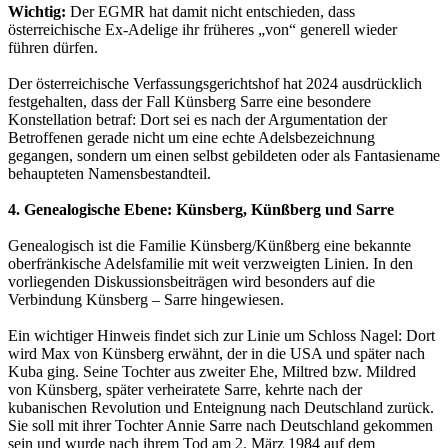
Wichtig:
Der EGMR hat damit nicht entschieden, dass
österreichische Ex-Adelige ihr früheres „von“ generell wieder
führen dürfen.
Der österreichische Verfassungsgerichtshof hat 2024 ausdrücklich
festgehalten, dass der Fall Künsberg Sarre eine besondere
Konstellation betraf: Dort sei es nach der Argumentation der
Betroffenen gerade nicht um eine echte Adelsbezeichnung
gegangen, sondern um einen selbst gebildeten oder als Fantasiename
behaupteten Namensbestandteil.
4. Genealogische Ebene: Künsberg, Künßberg und Sarre
Genealogisch ist die Familie Künsberg/Künßberg eine bekannte
oberfränkische Adelsfamilie mit weit verzweigten Linien. In den
vorliegenden Diskussionsbeiträgen wird besonders auf die
Verbindung Künsberg – Sarre hingewiesen.
Ein wichtiger Hinweis findet sich zur Linie um Schloss Nagel: Dort
wird Max von Künsberg erwähnt, der in die USA und später nach
Kuba ging. Seine Tochter aus zweiter Ehe, Miltred bzw. Mildred
von Künsberg, später verheiratete Sarre, kehrte nach der
kubanischen Revolution und Enteignung nach Deutschland zurück.
Sie soll mit ihrer Tochter Annie Sarre nach Deutschland gekommen
sein und wurde nach ihrem Tod am 2. März 1984 auf dem