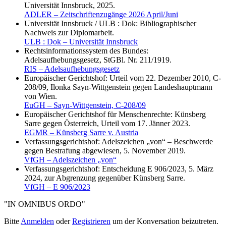
Universität Innsbruck, 2025.
ADLER – Zeitschriftenzugänge 2026 April/Juni
Universität Innsbruck / ULB : Dok: Bibliographischer
Nachweis zur Diplomarbeit.
ULB : Dok – Universität Innsbruck
Rechtsinformationssystem des Bundes:
Adelsaufhebungsgesetz, StGBl. Nr. 211/1919.
RIS – Adelsaufhebungsgesetz
Europäischer Gerichtshof: Urteil vom 22. Dezember 2010, C-
208/09, Ilonka Sayn-Wittgenstein gegen Landeshauptmann
von Wien.
EuGH – Sayn-Wittgenstein, C-208/09
Europäischer Gerichtshof für Menschenrechte: Künsberg
Sarre gegen Österreich, Urteil vom 17. Jänner 2023.
EGMR – Künsberg Sarre v. Austria
Verfassungsgerichtshof: Adelszeichen „von“ – Beschwerde
gegen Bestrafung abgewiesen, 5. November 2019.
VfGH – Adelszeichen „von“
Verfassungsgerichtshof: Entscheidung E 906/2023, 5. März
2024, zur Abgrenzung gegenüber Künsberg Sarre.
VfGH – E 906/2023
"IN OMNIBUS ORDO"
Bitte
Anmelden
oder
Registrieren
um der Konversation beizutreten.