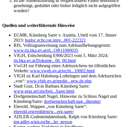
Ist die Namensführung in vergleichbaren Fällen behördlich
genehmigt, geduldet oder bisher lediglich nicht aufgegriffen
worden?
Quellen und weiterführende Hinweise
EGMR, Künsberg Sarre v. Austria, Urteil vom 17. Jänner
2023:
hudoc.echr.coe.int/e...001-222321
RIS, Vollzugsanweisung zum Adelsaufhebungsgesetz:
www.ris.bka.gv.at/el...OR11000035
VfGH, Entscheidung E906/2023 vom 5. März 2024:
ris.bka.gv.at/Dokume...06_00.html
VwGH zur Führung eines Adelszeichens im öffentlichen
Verkehr:
www.vwgh.gv.at/recht...10002.html
VfGH zu Karl Habsburg-Lothringen und dem Adelszeichen
„von“:
www.vfgh.gv.at/medie...gew.de.php
Stadt Graz, Dr.in Barbara Künsberg Sarre:
www.graz.at/cms/beit...Sarre.html
Dorfgemeinschaft Nagel, Hinweise zu Schloss Nagel und
Künsberg/Sarre:
dorfgemeinschaft-nag...literatur/
Eherold, Wappen „von Künsberg Sarre“:
eherold.org/emblem/w...erg-sarre/
ADLER-Grabsteindatenbank, Ralph von Künsberg Sarre:
tng.adler-wien.eu/he...ler_person
Kurier, weitere Verfahren in Straßburg: