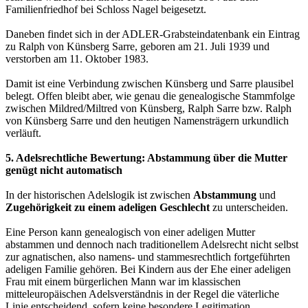
Familienfriedhof bei Schloss Nagel beigesetzt.
Daneben findet sich in der ADLER-Grabsteindatenbank ein Eintrag
zu Ralph von Künsberg Sarre, geboren am 21. Juli 1939 und
verstorben am 11. Oktober 1983.
Damit ist eine Verbindung zwischen Künsberg und Sarre plausibel
belegt. Offen bleibt aber, wie genau die genealogische Stammfolge
zwischen Mildred/Miltred von Künsberg, Ralph Sarre bzw. Ralph
von Künsberg Sarre und den heutigen Namensträgern urkundlich
verläuft.
5. Adelsrechtliche Bewertung: Abstammung über die Mutter
genügt nicht automatisch
In der historischen Adelslogik ist zwischen
Abstammung
und
Zugehörigkeit zu einem adeligen Geschlecht
zu unterscheiden.
Eine Person kann genealogisch von einer adeligen Mutter
abstammen und dennoch nach traditionellem Adelsrecht nicht selbst
zur agnatischen, also namens- und stammesrechtlich fortgeführten
adeligen Familie gehören. Bei Kindern aus der Ehe einer adeligen
Frau mit einem bürgerlichen Mann war im klassischen
mitteleuropäischen Adelsverständnis in der Regel die väterliche
Linie entscheidend, sofern keine besondere Legitimation,