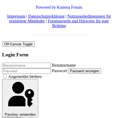
Powered by
Kunena Forum
Impressum
|
Datenschutzerklärung
|
Nutzungsbedingungen für
registrierte Mitglieder
|
Forumsregeln und Hinweise für gute
Beiträge
(c) 2026 www.AustroAristo.info
Off-Canvas Toggle
Login Form
Benutzername
Passwort
Passwort anzeigen
Angemeldet bleiben
Passkey verwenden