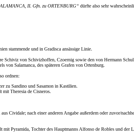
ALAMANCA, II. Gfn. zu ORTENBURG“
dürfte also sehr wahrschein
nien stammende und in Gradisca ansässige Linie.
ere Schiviz von Schivizhoffen, Czoernig sowie den von Hermann Schu
els von Salamanca, des späteren Grafen von Ortenburg.
 so ordnen:
tzer zu Sandino und Sasamon in Kastilien.
t mit Theresia de Cisneros.
i aus Cividale; nach einer anderen Angabe außerdem oder zuvor/nachher 
hlt mit Pyramida, Tochter des Hauptmanns Alfonso de Robles und der La