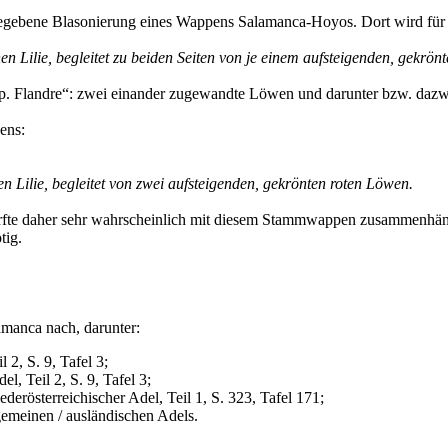
rgegebene Blasonierung eines Wappens Salamanca-Hoyos. Dort wird für
nen Lilie, begleitet zu beiden Seiten von je einem aufsteigenden, gekrö
p. Flandre“: zwei einander zugewandte Löwen und darunter bzw. dazwis
ens:
nen Lilie, begleitet von zwei aufsteigenden, gekrönten roten Löwen.
fte daher sehr wahrscheinlich mit diesem Stammwappen zusammenhängen
tig.
manca nach, darunter:
 2, S. 9, Tafel 3;
l, Teil 2, S. 9, Tafel 3;
derösterreichischer Adel, Teil 1, S. 323, Tafel 171;
emeinen / ausländischen Adels.