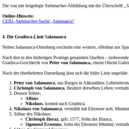
Die von mir beigelegte Siebmacher-Abbildung mit der Überschrift
„S
Online-Hinweis:
CERL-Siebmacher-Suche „Salamanca“
4. Die Gradisca-Linie Salamanca
Neben Salamanca-Ortenburg erscheint eine weitere, offenbar aus Spa
Nach den in den bisherigen Postings genannten Quellen – insbesond
Gradisca-Geschlecht von
Peter von Salamanca
, einem Oheim Gabri
Nach der überlieferten Darstellung lässt sich die frühe Linie ungefähr
Peter von Salamanca
, aus Burgos in Altkastilien; Lehensbesi
Christoph von Salamanca
, Besitzer derselben Lehen; vermähl
Dessen Söhne:
Alfons
Nikolaus
, kommt nach Gradisca.
Nikolaus von Salamanca
, vermählt mit Eleonore nob. Miuttin
Söhne des Nikolaus:
Christoph Horaz
, geb. 1577, Sohn der Bianca.
Sigmund Erasmus
, Sohn der Eleonore Miuttini; vermä