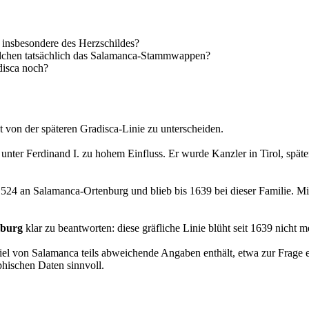
insbesondere des Herzschildes?
ildchen tatsächlich das Salamanca-Stammwappen?
disca noch?
t von der späteren Gradisca-Linie zu unterscheiden.
nter Ferdinand I. zu hohem Einfluss. Er wurde Kanzler in Tirol, später
am 1524 an Salamanca-Ortenburg und blieb bis 1639 bei dieser Familie.
nburg
klar zu beantworten: diese gräfliche Linie blüht seit 1639 nicht m
Gabriel von Salamanca teils abweichende Angaben enthält, etwa zur Frag
hischen Daten sinnvoll.